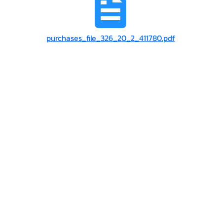
purchases_file_326_20_2_411780.pdf