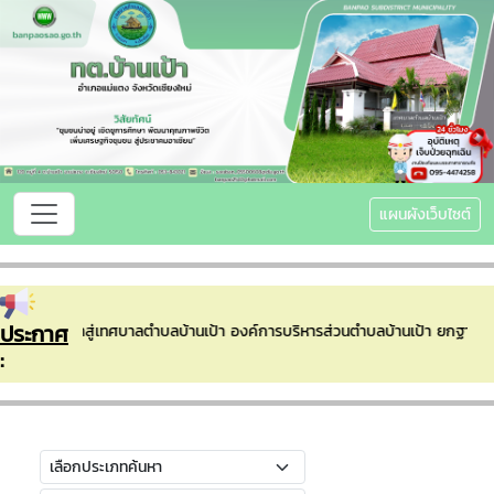
แผนผังเว็บไซต์
ประกาศ
ดีต้อนรับเข้าสู่เทศบาลตำบลบ้านเป้า องค์การบริหารส่วนตำบลบ้านเป้า ยกฐาน
: