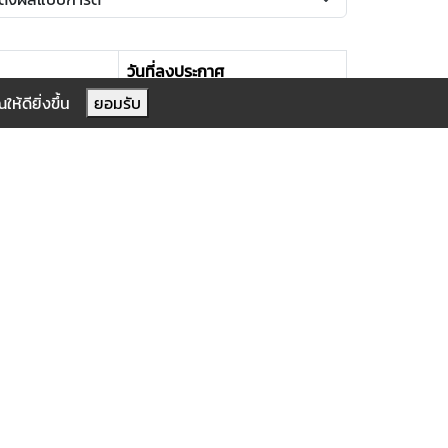
วันที่ลงประกาศ
ห้ดียิ่งขึ้น
ยอมรับ
144031
421901
ปีนี้
ทั้งหมด