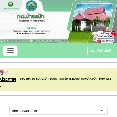
แผนผังเว็บไซต์
ประกาศ
้อนรับเข้าสู่เทศบาลตำบลบ้านเป้า องค์การบริหารส่วนตำบลบ้านเป้า ยกฐานะเป
: