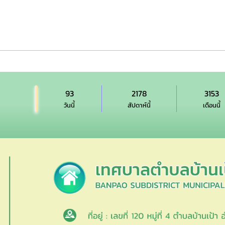
93
2178
3153
วันนี้
สัปดาห์นี้
เดือนนี้