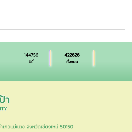
144756
422626
ปีนี้
ทั้งหมด