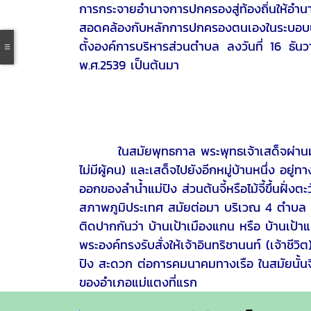
การกระจายอำนาจการปกครองสู่ท้องถิ่นให้อำ
สอดคล้องกับหลักการปกครองตนเองในระบอบปร
ตั้งองค์การบริหารส่วนตำบล ลงวันที่ 16 ธั
พ.ศ.2539 เป็นต้นมา
ในสมัยพุทธกาล พระพุทธเจ้าเสด็จผ่านมาถึงบร
ไม่มีผู้คน) และเสด็จไปยังอีกหมู่บ้านหนึ่ง อยู่ท
ออกของลำน้ำแม่ปิง ส่วนต้นจี้หรือไม้จี้ขึ้นฝั่งต
สภาพภูมิประเทศ สมัยต่อมา บริเวณ 4 ตำบล ค
ติดปากกันว่า บ้านเป้าเมืองแกน หรือ บ้านเป้า
พระองค์ทรงรับสั่งให้เจ้าอินทริชานนท์ (เจ้าชีวิ
ปิง สะดวก ต่อการคมนาคมทางเรือ ในสมัยนั้นจึ
ของอำเภอแม่แตงที่แรก