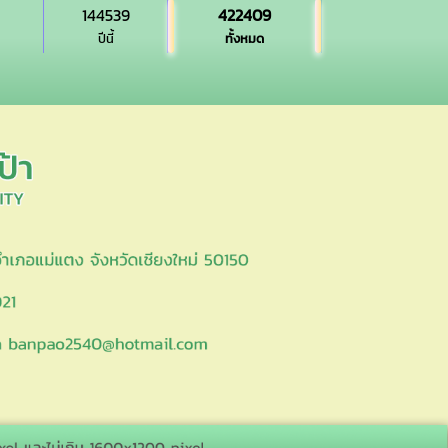
144539
422409
ปีนี้
ทั้งหมด