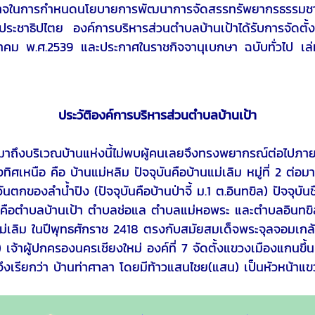
นาจในการกำหนดนโยบายการพัฒนาการจัดสรรทรัพยากรธรรมชาติส
ะชาธิปไตย องค์การบริหารส่วนตำบลบ้านเป้าได้รับการจัดตั
นวาคม พ.ศ.2539 และประกาศในราชกิจจานุเบกษา ฉบับทั่วไป เ
ประวัติองค์การบริหารส่วนตำบลบ้านเป้า
ิเวณบ้านแห่งนี้ไม่พบผู้คนเลยจึงทรงพยากรณ์ต่อไปภายภาคหน้
างทิศเหนือ คือ บ้านแม่หลิม ปัจจุบันคือบ้านแม่เลิม หมู่ที่ 2 ต่อม
ะวันตกของลำน้ำปิง (ปัจจุบันคือบ้านป่าจี้ ม.1 ต.อินทขิล) ปัจจุบัน
ือตำบลบ้านเป้า ตำบลช่อแล ตำบลแม่หอพระ และตำบลอินทขิล 
แม่เลิม ในปีพุทธศักราช 2418 ตรงกับสมัยสมเด็จพระจุลจอมเกล้าเ
ต) เจ้าผู้ปกครองนครเชียงใหม่ องค์ที่ 7 จัดตั้งแขวงเมืองแกนขึ้น
งเรียกว่า บ้านท่าศาลา โดยมีท้าวแสนไชย(แสน) เป็นหัวหน้าแขวง