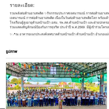
รายละเอียด:
รวมพลังต่อต้านยาเสพติด ✨กิจกรรมประกาศเจตนารมณ์ การต่อต้านยาเสพติ
เจตนารมณ์ การต่อต้านยาเสพติด เนื่องในวันต่อต้านยาเสพติดโลก พร้อ
โรงเรียนผู้สูงอายุตำบลบ้านเป้า อสม. รพ.สต.ตำบลบ้านเป้า และฝ่ายปกคร
ร่วมแสดงสัญลักษณ์ป้องกันการทุจริต ประจำปี พ.ศ.2569 มีผู้เข้าร่วมโ
✨📍ณ อาคารอเนกประสงค์เทศบาลตำบลบ้านเป้า ตำบลบ้านเป้า อำเภอแม่แต
รูปภาพ