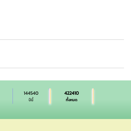
144540
422410
ปีนี้
ทั้งหมด