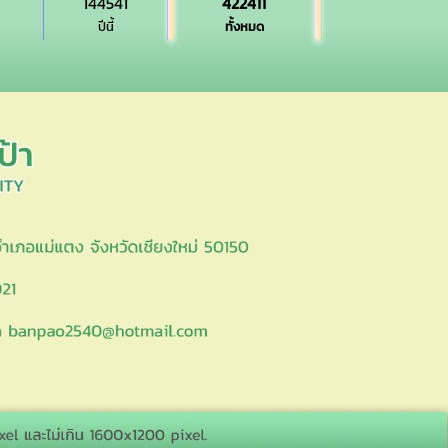
144541
422411
ปีนี้
ทั้งหมด